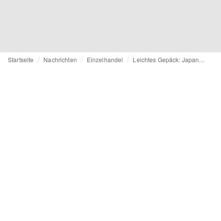
Startseite
Nachrichten
Einzelhandel
Leichtes Gepäck: Japanische Fluggesellschaft vermietet Kleidung für Tourist:innen und Geschäftsreisende