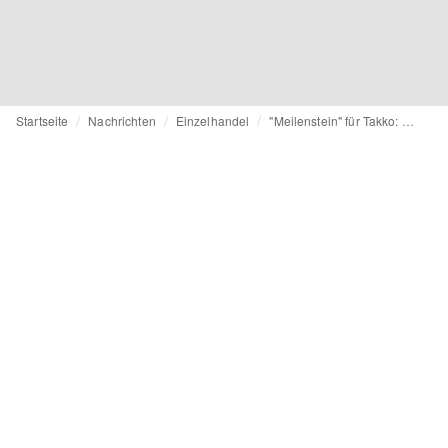
Startseite
Nachrichten
Einzelhandel
"Meilenstein" für Takko: Textildiscounter eröffnet Online-Store