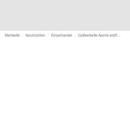
Startseite
Nachrichten
Einzelhandel
Optikerkette Apollo eröffnet neuen Flagship-Store in München