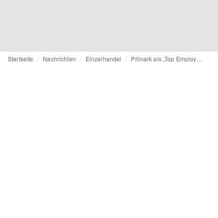
Startseite
Nachrichten
Einzelhandel
Primark als „Top Employer Deutschland 2019" ausgezeichnet