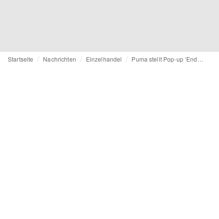
Startseite
Nachrichten
Einzelhandel
Puma stellt Pop-up ‘Endorphin Store’ in London vor