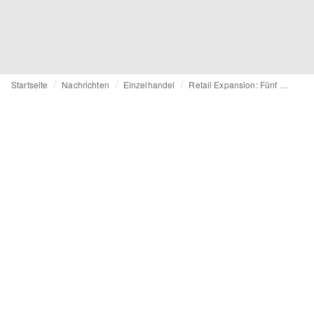
Startseite
Nachrichten
Einzelhandel
Retail Expansion: Fünf Fragen an Ace & Tate CEO Mark de Lange