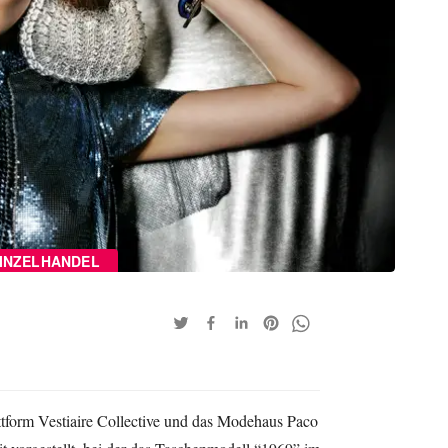
INZELHANDEL
ttform Vestiaire Collective und das Modehaus Paco