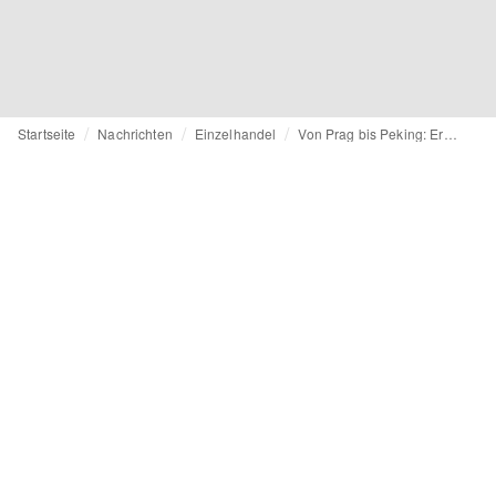
Startseite
Nachrichten
Einzelhandel
Von Prag bis Peking: Ermanno Scervino baut Standortnetz aus