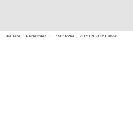
Startseite
Nachrichten
Einzelhandel
Warnstreiks im Handel: Keine Folgen für Kund:innen erwartet