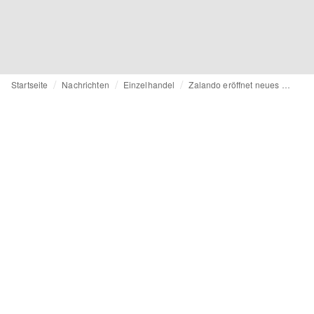
Startseite
Nachrichten
Einzelhandel
Zalando eröffnet neues Outlet in der Leipziger Innenstadt