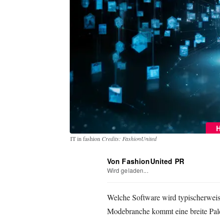
IT in fashion
Credits: FashionUnited
Von FashionUnited PR
Wird geladen...
Welche Software wird typischerweis
Modebranche kommt eine breite Pale