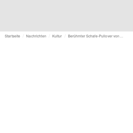
Startseite
Nachrichten
Kultur
Berühmter Schafe-Pullover von Prinzessin Diana wird versteigert