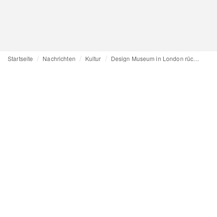
Startseite
Nachrichten
Kultur
Design Museum in London rückt mit neuer Ausstellung Sneaker ins Scheinwerferlicht