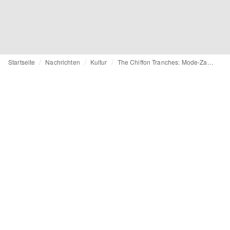
Startseite
Nachrichten
Kultur
The Chiffon Tranches: Mode-Zar André Leon Talley blickt zurück