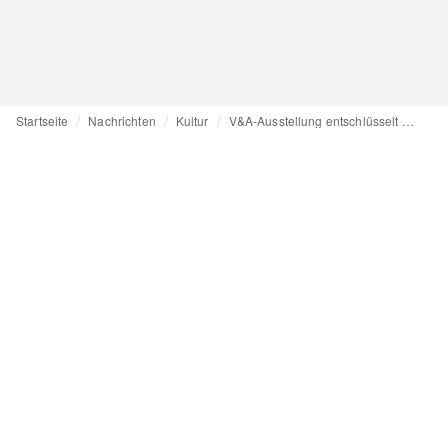
Startseite
Nachrichten
Kultur
V&A-Ausstellung entschlüsselt den Erfolg von Koreas Mode, Beauty und K-Pop