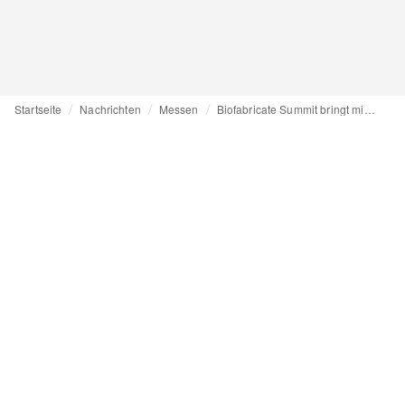
Startseite
Nachrichten
Messen
Biofabricate Summit bringt mit Biomaterialien Lust an Luxusmode zurück