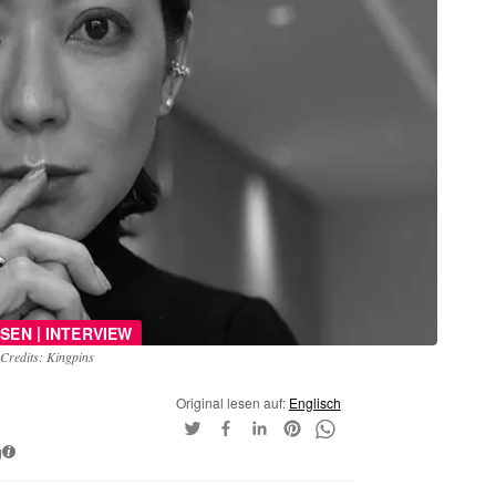
|
SEN
INTERVIEW
Credits: Kingpins
Original lesen auf:
Englisch
g
i