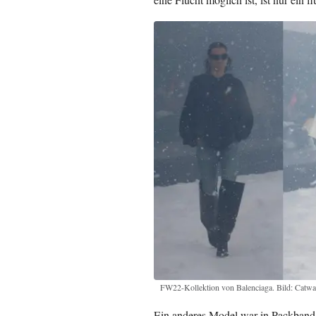
FW22-Kollektion von Balenciaga. Bild: Catwa
Ein anderes Model war in Packband