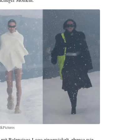
lkPictures
 mit Balenciaga-Logo eingewickelt, ebenso wie