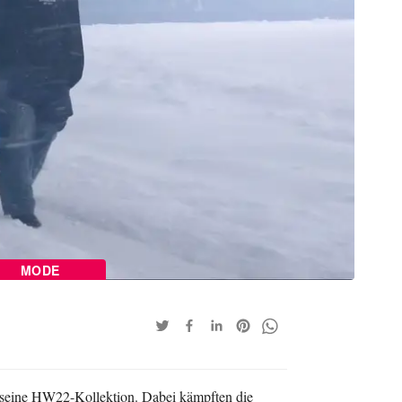
MODE
 seine HW22-Kollektion. Dabei kämpften die