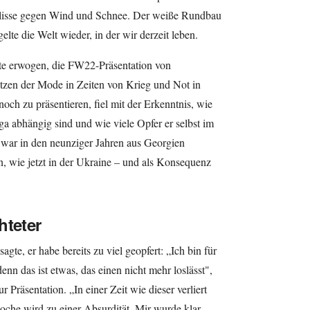
ulisse gegen Wind und Schnee. Der weiße Rundbau
elte die Welt wieder, in der wir derzeit leben.
te erwogen, die FW22-Präsentation von
tzen der Mode in Zeiten von Krieg und Not in
noch zu präsentieren, fiel mit der Erkenntnis, wie
ga abhängig sind und wie viele Opfer er selbst im
 war in den neunziger Jahren aus Georgien
, wie jetzt in der Ukraine – und als Konsequenz
hteter
gte, er habe bereits zu viel geopfert: „Ich bin für
enn das ist etwas, das einen nicht mehr loslässt",
r Präsentation. „In einer Zeit wie dieser verliert
che wird zu einer Absurdität. Mir wurde klar,