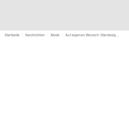
Startseite
Nachrichten
Mode
Auf eigenen Wunsch: Stardesigner Lagerfeld bekommt keine öffentliche Zeremonie