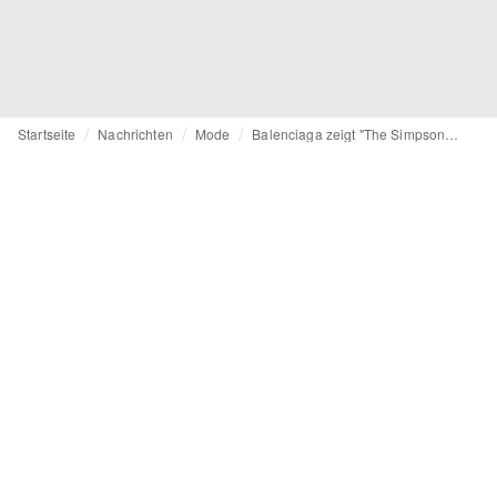
Startseite
Nachrichten
Mode
Balenciaga zeigt "The Simpsons"-Minifolge bei SS22-Präsentation