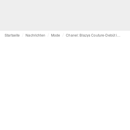
Startseite
Nachrichten
Mode
Chanel: Blazys Couture-Debüt ist ein fantasievoller Höhenflug