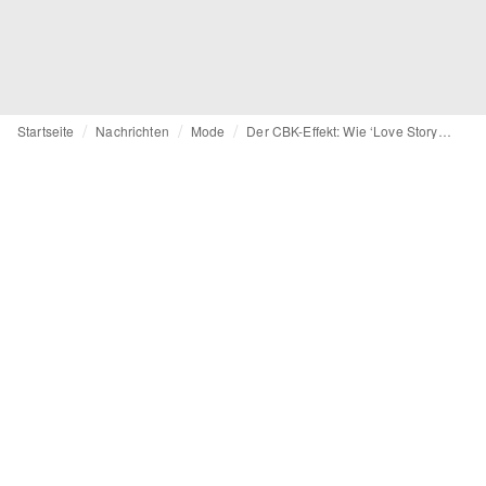
Startseite
Nachrichten
Mode
Der CBK-Effekt: Wie ‘Love Story’ den Minimalismus der 90er-Jahre monetarisiert