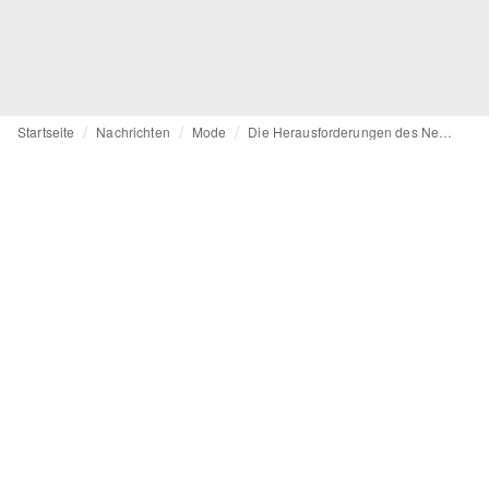
Startseite
Nachrichten
Mode
Die Herausforderungen des New Yorker Modegesetzes und derer, die sich darauf vorbereiten