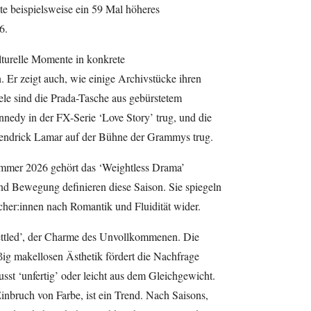
te beispielsweise ein 59 Mal höheres
6.
ulturelle Momente in konkrete
Er zeigt auch, wie einige Archivstücke ihren
ele sind die Prada-Tasche aus gebürstetem
nnedy in der FX-Serie ‘Love Story’ trug, und die
Kendrick Lamar auf der Bühne der Grammys trug.
ommer 2026 gehört das ‘Weightless Drama’
nd Bewegung definieren diese Saison. Sie spiegeln
her:innen nach Romantik und Fluidität wider.
settled’, der Charme des Unvollkommenen. Die
g makellosen Ästhetik fördert die Nachfrage
sst ‘unfertig’ oder leicht aus dem Gleichgewicht.
Einbruch von Farbe, ist ein Trend. Nach Saisons,