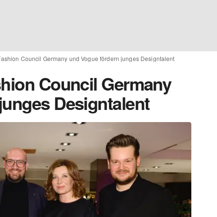
Fashion Council Germany und Vogue fördern junges Designtalent
shion Council Germany
junges Designtalent