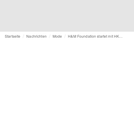
Startseite
Nachrichten
Mode
H&M Foundation startet mit HKRITA das Programm Planet First