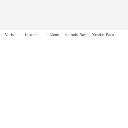
Startseite
Nachrichten
Mode
Harrods’ Buying Director: Paris Fashion Week H/W25 eine „Studie der Kontraste“