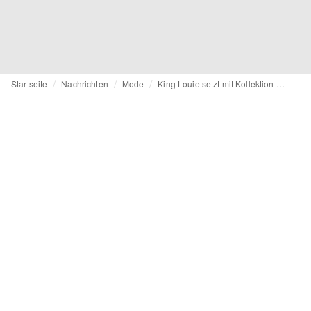
Startseite
Nachrichten
Mode
King Louie setzt mit Kollektion aus Textilabfällen wichtigen Schritt in Richtung Kreislaufmode