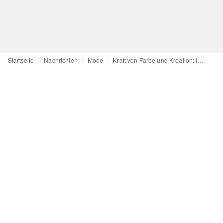
Startseite
Nachrichten
Mode
Kraft von Farbe und Kreation: Im Gespräch mit POM Amsterdam-Head of Design Ashley Deighton