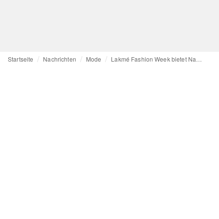
Startseite
Nachrichten
Mode
Lakmé Fashion Week bietet Nachhaltigkeit, Männermode und Prominente