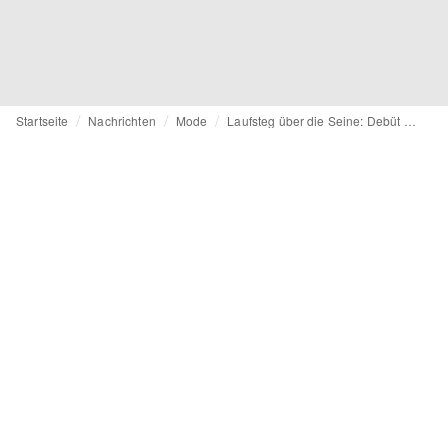
Startseite
Nachrichten
Mode
Laufsteg über die Seine: Debüt von Pharrell Williams für Louis Vuitton