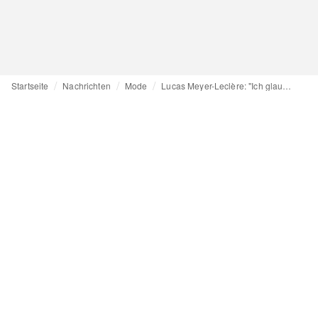
Startseite
Nachrichten
Mode
Lucas Meyer-Leclère: "Ich glaube an Mode als Mittel zum positiven Wandel"