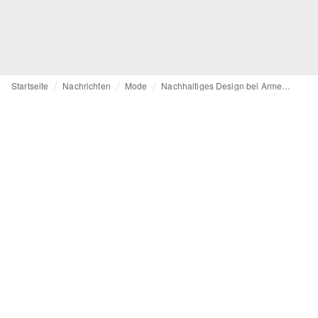
Startseite
Nachrichten
Mode
Nachhaltiges Design bei Armedangels: “Nicht nur das nette Produkt auf den Markt schmeißen”