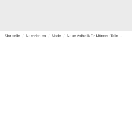
Startseite
Nachrichten
Mode
Neue Ästhetik für Männer: Tailoring und Dandytum