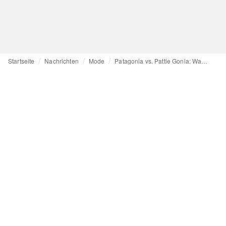
Startseite
Nachrichten
Mode
Patagonia vs. Pattie Gonia: Was man über die Klage gegen die Drag-Umweltaktivistin wissen muss