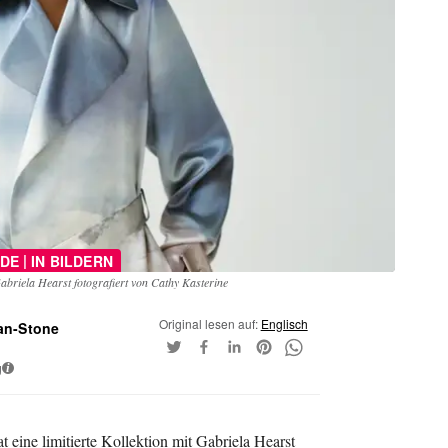
|
DE
IN BILDERN
Gabriela Hearst fotografiert von Cathy Kasterine
Original lesen auf:
Englisch
an-Stone
g
i
t eine limitierte Kollektion mit Gabriela Hearst