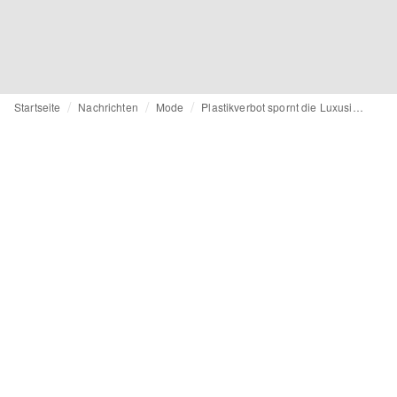
Startseite
Nachrichten
Mode
Plastikverbot spornt die Luxusindustrie zu kreativen Lösungen an