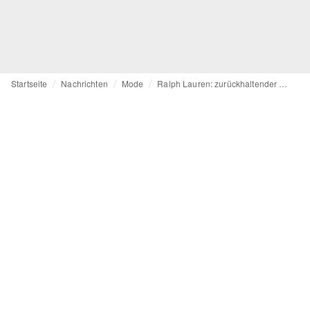
Startseite
Nachrichten
Mode
Ralph Lauren: zurückhaltender Auftakt zur New Yorker Fashion Week