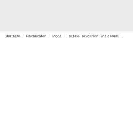
Startseite
Nachrichten
Mode
Resale-Revolution: Wie gebrauchte Luxusstücke den Markt neu definieren