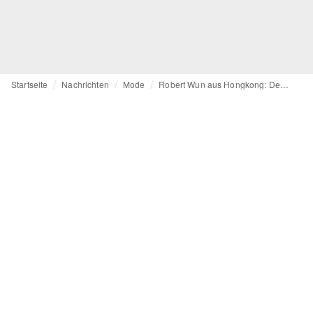
Startseite
Nachrichten
Mode
Robert Wun aus Hongkong: Der kühne Millennial, der die Haute Couture erobert