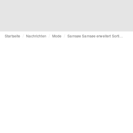
Startseite
Nachrichten
Mode
Samsøe Samsøe erweitert Sortiment um Nachtwäsche