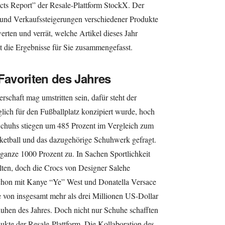
cts Report” der Resale-Plattform StockX. Der
 und Verkaufssteigerungen verschiedener Produkte
erten und verrät, welche Artikel dieses Jahr
t die Ergebnisse für Sie zusammengefasst.
 Favoriten des Jahres
schaft mag umstritten sein, dafür steht der
ich für den Fußballplatz konzipiert wurde, hoch
Schuhs stiegen um 485 Prozent im Vergleich zum
sketball und das dazugehörige Schuhwerk gefragt.
ganze 1000 Prozent zu. In Sachen Sportlichkeit
lten, doch die Crocs von Designer Salehe
chon mit Kanye “Ye” West und Donatella Versace
 von insgesamt mehr als drei Millionen US-Dollar
uhen des Jahres. Doch nicht nur Schuhe schafften
odukte der Resale-Plattform. Die Kollaboration des