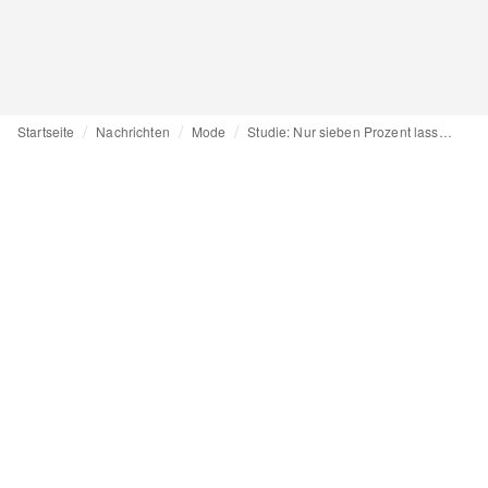
Startseite
Nachrichten
Mode
Studie: Nur sieben Prozent lassen sich beim Modekauf von Influencer:innen leiten