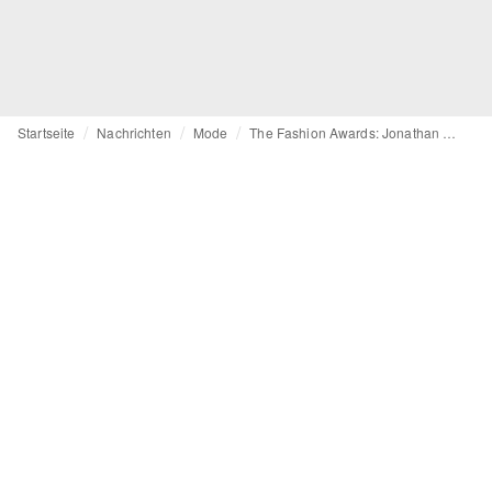
Startseite
Nachrichten
Mode
The Fashion Awards: Jonathan Anderson triumphiert im dritten Jahr in Folge