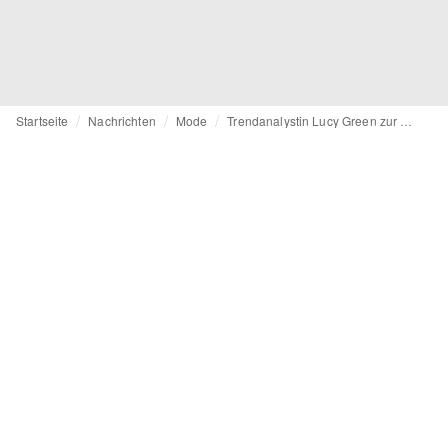
Startseite
Nachrichten
Mode
Trendanalystin Lucy Green zur Lage der Modebranche: „Der Sweet Spot liegt gerade zwischen High Street und Luxus“