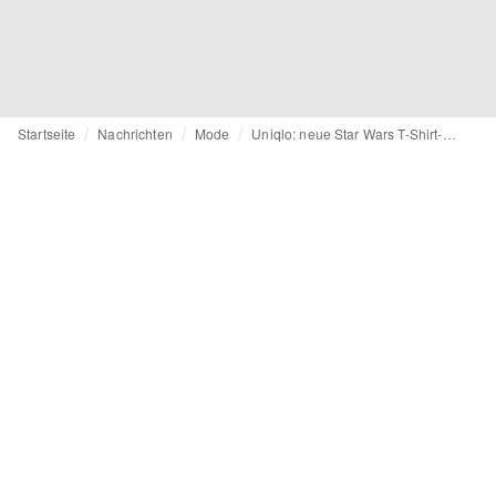
Startseite
Nachrichten
Mode
Uniqlo: neue Star Wars T-Shirt-Kollektion ab 29. April