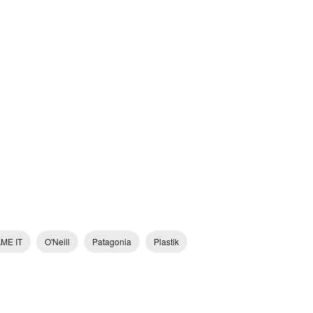
ME IT
O'Neill
Patagonia
Plastik