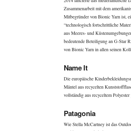
2014 lancierte das niederländische 
Zusammenarbeit mit dem amerikanisc
Mitbegründer von Bionic Yarn ist, e
“technologisch fortschrittliche Mat
aus Meeres- und Küstenumgebungen h
bedeutende Beteiligung an G-Star Ra
von Bionic Yarn in allen seinen Koll
Name It
Die europäische Kinderbekleidungsma
Mäntel aus recycelten Kunststoffflas
vollständig aus recyceltem Polyester 
Patagonia
Wie Stella McCartney ist das Outdoo