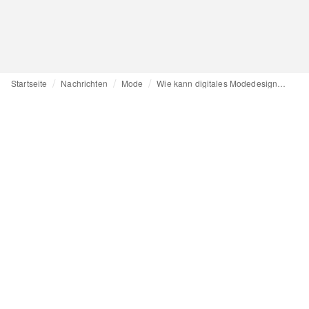
Startseite
Nachrichten
Mode
Wie kann digitales Modedesign uns helfen, nachhaltiger zu werden?