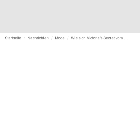
Startseite
Nachrichten
Mode
Wie sich Victoria's Secret vom Klischee zur Empowerment Brand verwandeln will