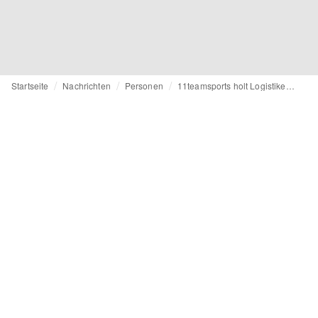
Startseite
Nachrichten
Personen
11teamsports holt Logistiker von Nike in die Geschäftsführung